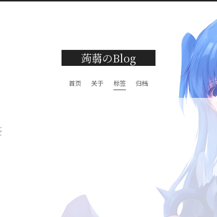
蒟蒻のBlog
首页
关于
标签
归档
签