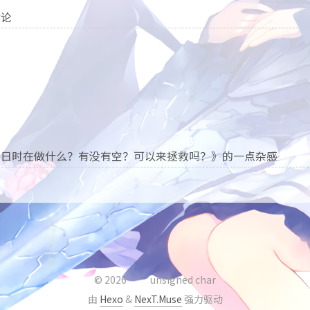
讨论
末日时在做什么？有没有空？可以来拯救吗？》的一点杂感
©
2026
unsigned char
由
Hexo
&
NexT.Muse
强力驱动