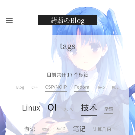
蒟蒻のBlog
tags
目前共计 17 个标签
CSP/NOIP
Fedora
Blog
C++
Hexo
KDE
OI
技术
Linux
杂感
XCPC
笔记
游记
生活
计算几何
珂学