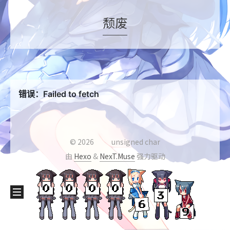
颓废
©
2026
unsigned char
由
Hexo
&
NexT.Muse
强力驱动